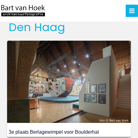
Ga
naar
de
Den Haag
inhoud
3e plaats Berlagewimpel voor Boulderhal