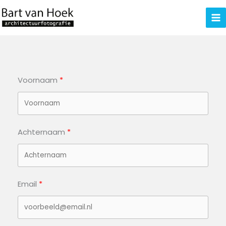
Ga
naar
de
inhoud
Voornaam
Achternaam
Email