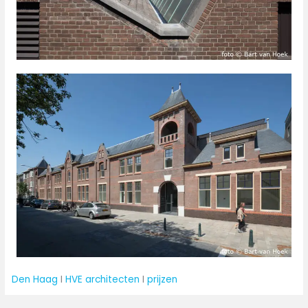
Den Haag
 I 
HVE architecten
 I 
prijzen