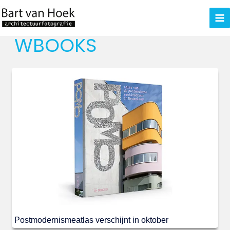
Ga
naar
de
WBOOKS
inhoud
Postmodernismeatlas verschijnt in oktober