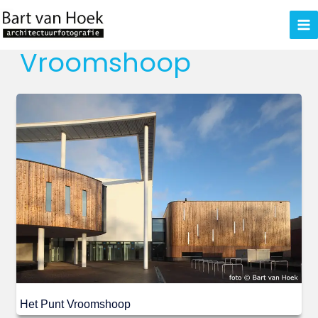
Ga
naar
de
Vroomshoop
inhoud
Het Punt Vroomshoop