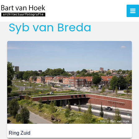
Ga
naar
de
Syb van Breda
inhoud
Ring Zuid