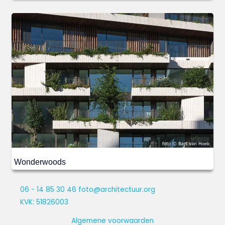
Wonderwoods
06 - 14 85 30 46
foto@architectuur.org
KVK: 51826003
Algemene voorwaarden