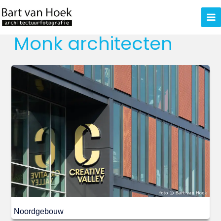
Ga
naar
de
Monk architecten
inhoud
Noordgebouw