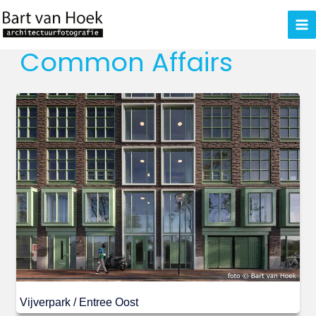
Ga
naar
de
Common Affairs
inhoud
Vijverpark / Entree Oost