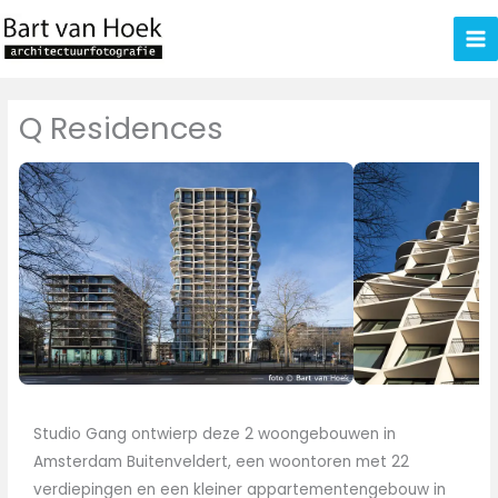
Ga
naar
de
inhoud
Q Residences
Studio Gang ontwierp deze 2 woongebouwen in
Amsterdam Buitenveldert, een woontoren met 22
verdiepingen en een kleiner appartementengebouw in