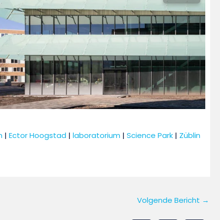
m
 | 
Ector Hoogstad
 | 
laboratorium
 | 
Science Park
 | 
Züblin
Volgende Bericht
→