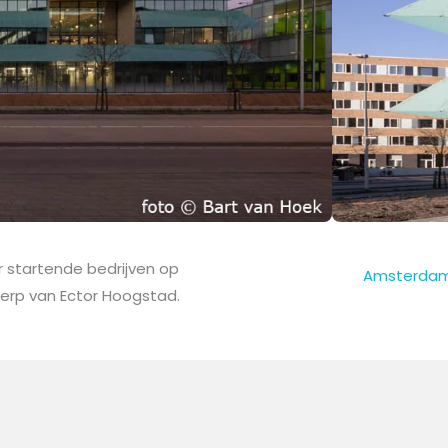
r startende bedrijven op
Amsterda
erp van Ector Hoogstad.