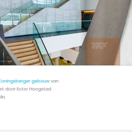
. Koningsberger gebouw
van
Het door Ector Hoogstad
in.