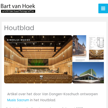
Ga
naar
de
inhoud
Houtblad
Artikel over het door Van Dongen-Koschuch ontworpen
Musis Sacrum
in het Houtblad.