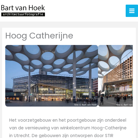
Ga
naar
de
inhoud
Hoog Catherijne
Het voorzetgebouw en het poortgebouw zijn onderdeel
van de vernieuwing van winkelcentrum Hoog-Catherijne
in Utrecht. De gebouwen zijn ontworpen door STIR