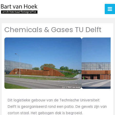
Ga
naar
de
inhoud
Chemicals & Gases TU Delft
Dit logistieke gebouw van de Technische Universiteit
Delft is georganiseerd rond een patio. De gevels zijn van
corton staal. Het gebogen dak is begroeid.